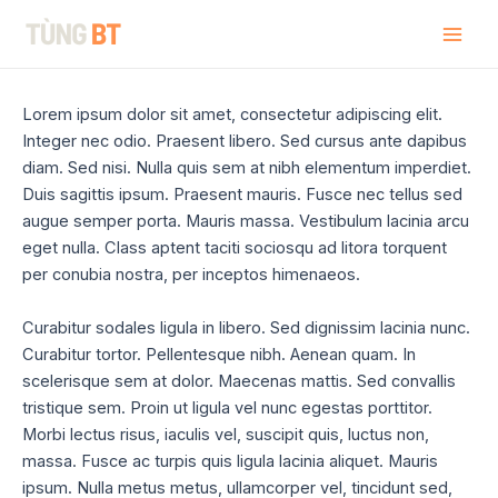
Skip
Post
Mai
Tùng BT
to
navigation
Men
content
Lorem ipsum dolor sit amet, consectetur adipiscing elit.
Integer nec odio. Praesent libero. Sed cursus ante dapibus
diam. Sed nisi. Nulla quis sem at nibh elementum imperdiet.
Duis sagittis ipsum. Praesent mauris. Fusce nec tellus sed
augue semper porta. Mauris massa. Vestibulum lacinia arcu
eget nulla. Class aptent taciti sociosqu ad litora torquent
per conubia nostra, per inceptos himenaeos.
Curabitur sodales ligula in libero. Sed dignissim lacinia nunc.
Curabitur tortor. Pellentesque nibh. Aenean quam. In
scelerisque sem at dolor. Maecenas mattis. Sed convallis
tristique sem. Proin ut ligula vel nunc egestas porttitor.
Morbi lectus risus, iaculis vel, suscipit quis, luctus non,
massa. Fusce ac turpis quis ligula lacinia aliquet. Mauris
ipsum. Nulla metus metus, ullamcorper vel, tincidunt sed,